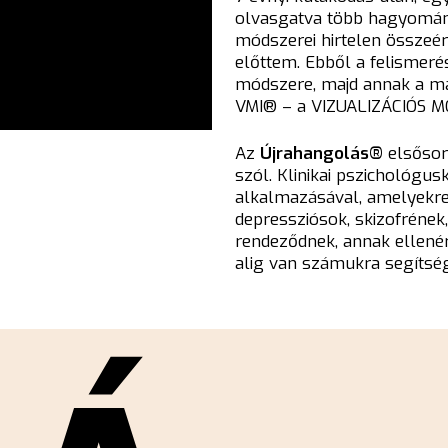
olvasgatva több hagyomány
módszerei hirtelen összeér
előttem. Ebből a felisme
módszere, majd annak a ma
VMI
®
– a
VIZUALIZÁCIÓS M
Az
Újrahangolás
®
elsősor
szól. Klinikai pszichológu
alkalmazásával, amelyekre
depressziósok, skizofréne
rendeződnek, annak ellen
alig van számukra segítség