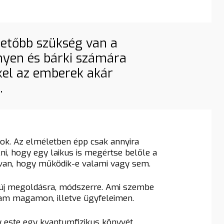
getőbb szükség van a
nyen és bárki számára
kkel az emberek akár
.
ok. Az elméletben épp csak annyira
i, hogy egy laikus is megértse belőle a
n van, hogy működik-e valami vagy sem.
 új megoldásra, módszerre. Ami szembe
áltam magamon, illetve ügyfeleimen.
y este egy kvantumfizikus könyvét