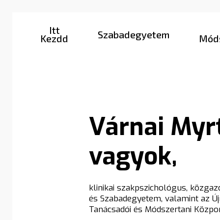
Skip
https://vmi.life/
to
main
Itt
Szabadegyetem
content
Kezdd
Móds
Várnai
Myrt
vagyok,
klinikai szakpszichológus, közga
és Szabadegyetem, valamint az Ú
Tanácsadói és Módszertani Közpon