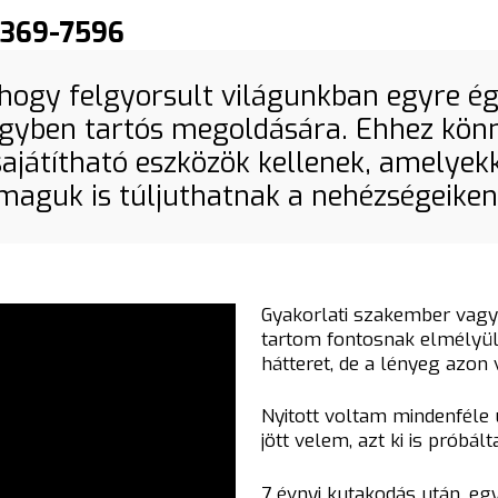
0-369-7596
, hogy felgyorsult világunkban egyre é
gyben tartós megoldására. Ehhez kön
elsajátítható eszközök kellenek, amelye
maguk is túljuthatnak a nehézségeiken
Gyakorlati szakember vagy
tartom fontosnak elmélyüln
hátteret, de a lényeg azo
Nyitott voltam mindenféle
jött velem, azt ki is prób
7 évnyi kutakodás után, eg