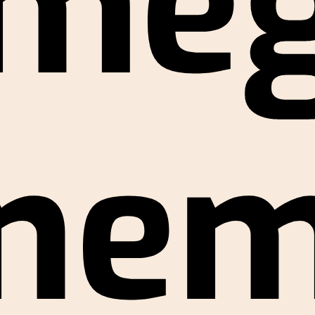
mé
ne