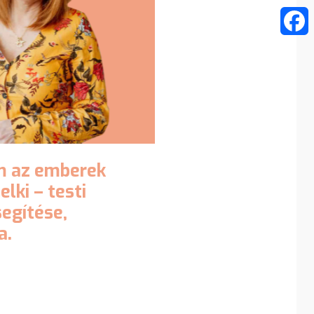
Faceb
m
az
emberek
lelki
–
testi
segítése,
a.