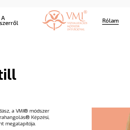
A
Rólam
zerről
ill
zdász, a VMI® módszer
jrahangolás® Képzési,
t megalapítója.