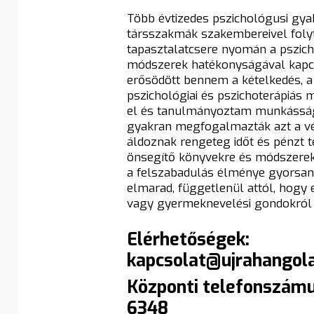
Több évtizedes pszichológusi gyak
társszakmák szakembereivel foly
tapasztalatcsere nyomán a pszichol
módszerek hatékonyságával kapc
erősödött bennem a kételkedés, a 
pszichológiai és pszichoterápiás 
el és tanulmányoztam munkássá
gyakran megfogalmazták azt a vé
áldoznak rengeteg időt és pénzt t
önsegítő könyvekre és módszerekr
a felszabadulás élménye gyorsan 
elmarad, függetlenül attól, hogy e
vagy gyermeknevelési gondokról 
Elérhetőségek:
kapcsolat@ujrahangol
Központi telefonszámu
6348