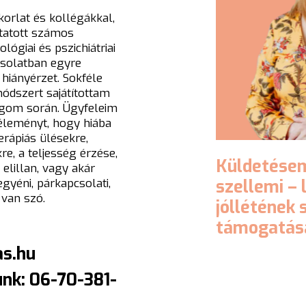
orlat és kollégákkal,
tatott számos
ógiai és pszichiátriai
solatban egyre
hiányérzet. Sokféle
módszert sajátítottam
gom során. Ügyfeleim
leményt, hogy hiába
erápiás ülésekre,
e, a teljesség érzése,
Küldetése
elillan, vagy akár
gyéni, párkapcsolati,
szellemi
–
van szó.
jóllétének
támogatás
as.hu
nk: 06-70-381-