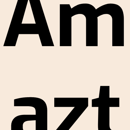
Ám
azt