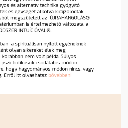
os és alternatív technika gyógyító
tek és egységet alkotva kirajzolódtak
résből megszületett az ÚJRAHANGOLÁS
®
tériumban is értelmezhető változata, a
ÓDSZER INTUÍCIÓVAL
®
.
ban a spirituálisan nyitott egyéneknek
sként olyan sikereket élek meg
 korábban nem volt példa. Súlyos
k, pszichotikusok csodálatos módon
ére, hogy hagyományos módon nincs, vagy
. Erről itt olvashatsz
bővebben!