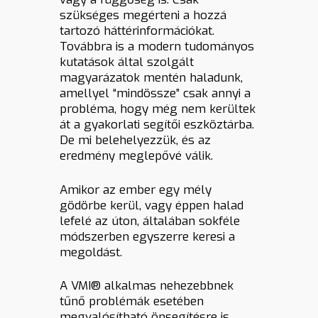
szükséges megérteni a hozzá
tartozó háttérinformációkat.
Továbbra is a modern tudományos
kutatások által szolgált
magyarázatok mentén haladunk,
amellyel “mindössze” csak annyi a
probléma, hogy még nem kerültek
át a gyakorlati segítői eszköztárba.
De mi belehelyezzük, és az
eredmény meglepővé válik.
Amikor az ember egy mély
gödörbe kerül, vagy éppen halad
lefelé az úton, általában sokféle
módszerben egyszerre keresi a
megoldást.
A VMI® alkalmas nehezebbnek
tűnő problémák esetében
megvalósítható önsegítésre is,