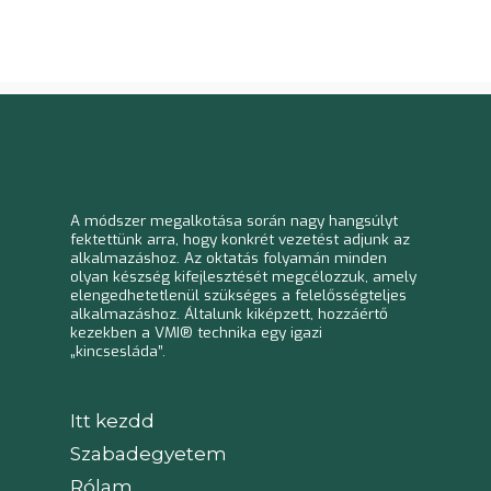
A módszer megalkotása során nagy hangsúlyt
fektettünk arra, hogy konkrét vezetést adjunk az
alkalmazáshoz. Az oktatás folyamán minden
olyan készség kifejlesztését megcélozzuk,
amely
elengedhetetlenül szükséges a
felelősségteljes
alkalmazáshoz. Általunk kiképzett, hozzáértő
kezekben a VMI® technika egy igazi
„kincsesláda”.
Itt kezdd
Szabadegyetem
Rólam