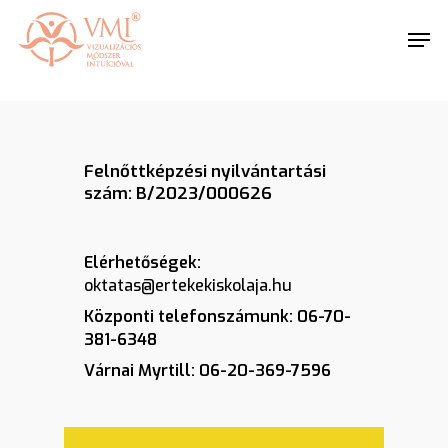
Skip
https://vmi.life/
Men
to
main
Close
content
Menu
Felnőttképzési nyilvántartási
szám: B/2023/000626
Elérhetőségek:
oktatas@ertekekiskolaja.hu
Központi telefonszámunk: 06-70-
381-6348
Várnai Myrtill: 06-20-369-7596