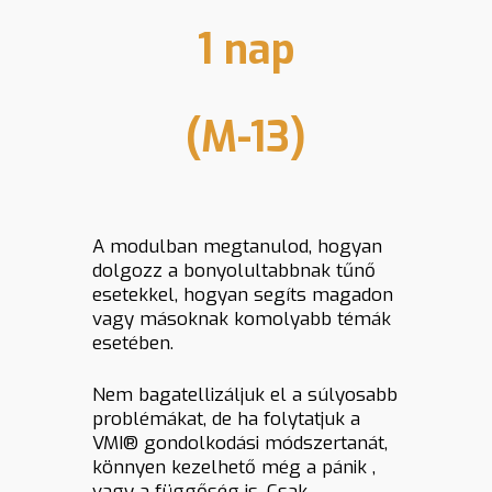
1 nap
(M-13)
A modulban megtanulod, hogyan
dolgozz a bonyolultabbnak tűnő
esetekkel, hogyan segíts magadon
vagy másoknak komolyabb témák
esetében.
Nem bagatellizáljuk el a súlyosabb
problémákat, de ha folytatjuk a
VMI® gondolkodási módszertanát,
könnyen kezelhető még a pánik ,
vagy a függőség is. Csak