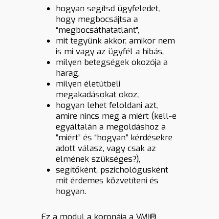
hogyan segítsd ügyfeledet,
hogy megbocsájtsa a
“megbocsáthatatlant”,
mit tegyünk akkor, amikor nem
is mi vagy az ügyfél a hibás,
milyen betegségek okozója a
harag,
milyen életútbeli
megakadásokat okoz,
hogyan lehet feloldani azt,
amire nincs meg a miért (kell-e
egyáltalán a megoldáshoz a
“miért” és “hogyan” kérdésekre
adott válasz, vagy csak az
elmének szükséges?),
segítőként, pszichológusként
mit érdemes közvetíteni és
hogyan.
Ez a modul a koronája a VMI®