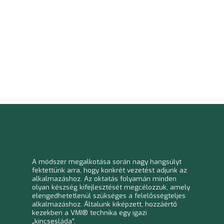
A módszer megalkotása során nagy hangsúlyt
fektettünk arra, hogy konkrét vezetést adjunk az
alkalmazáshoz. Az oktatás folyamán minden
olyan készség kifejlesztését megcélozzuk,
amely
elengedhetetlenül szükséges a
felelősségteljes
alkalmazáshoz. Általunk kiképzett, hozzáértő
kezekben a VMI® technika egy igazi
„kincsesláda”.