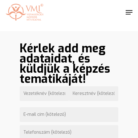
Skip
https://vmi.life/
Men
to
main
Close
content
Menu
Kérlek add meg
adataidat, és
küldjük a képzés
tematikáját!