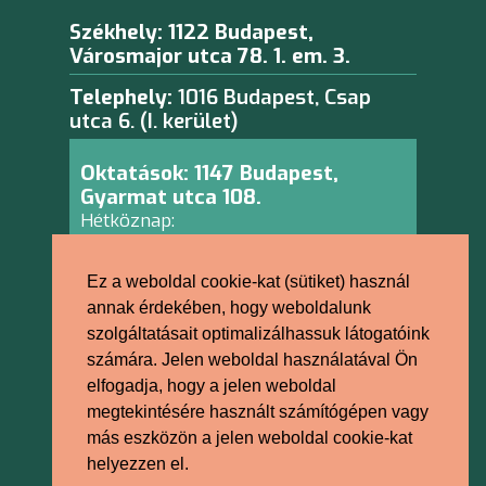
Székhely: 1122 Budapest,
Városmajor utca 78. 1. em. 3.
Telephely:
1016 Budapest, Csap
utca 6. (I. kerület)
Oktatások: 1147 Budapest,
Gyarmat utca 108.
Hétköznap:
Hétfő – Péntek: 9:00 – 15:30
Ez a weboldal cookie-kat (sütiket) használ
Erste Bank: 11600006-00000001-99008515
annak érdekében, hogy weboldalunk
IBAN: HU4911600006-00000001-99008515
szolgáltatásait optimalizálhassuk látogatóink
számára. Jelen weboldal használatával Ön
Felnőttképző nyilvántartási száma:
elfogadja, hogy a jelen weboldal
B/2023/000626
megtekintésére használt számítógépen vagy
más eszközön a jelen weboldal cookie-kat
helyezzen el.